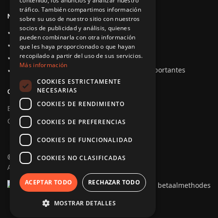
contenido, los anuncios y analizar nuestro
tráfico. También compartimos información
NUESTRAS VENTAJAS
sobre su uso de nuestro sitio con nuestros
socios de publicidad y análisis, quienes
✔ Entrega inmediata
pueden combinarla con otra información
✔ Garantía de devolución del dinero
que les haya proporcionado o que hayan
recopilado a partir del uso de sus servicios.
✔ El más barato de España
Más información
✔ 100% funcional en las plataformas más importantes
COOKIES ESTRICTAMENTE
NECESARIAS
CONSEJOS SOBRE PLATAFORMAS
COOKIES DE RENDIMIENTO
Eancódigos para Amazon
Códigos electrónicos para Google Shopping
COOKIES DE PREFERENCIAS
COOKIES DE FUNCIONALIDAD
© EAN HUB 2025
© EAN Hub 2026
COOKIES NO CLASIFICADAS
A GTIN codes company
ACEPTAR TODO
RECHAZAR TODO
MOSTRAR DETALLES